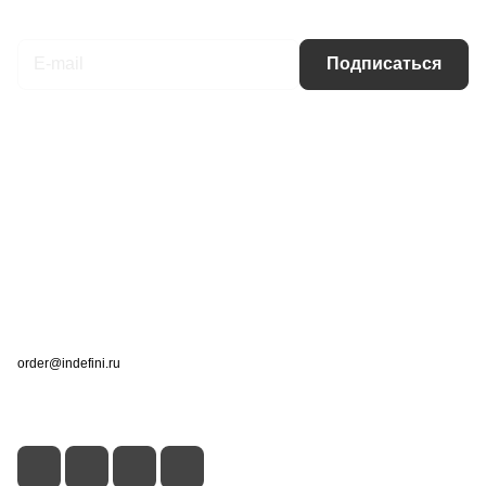
Подписаться
на новости и акции
Подписаться
Интернет-магазин
Компания
Информация
Помощь
Контакты
+7 (495) 660-50-80
order@indefini.ru
г. Москва, Рязанский проспект, 3Б