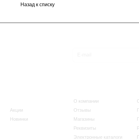
Назад к списку
Подписаться
на новости и акции
Интернет-магазин
Компания
Каталог
О компании
Акции
Отзывы
Новинки
Магазины
Реквизиты
Электронные каталоги