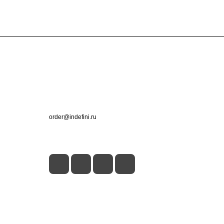
Контакты
+7 (495) 660-50-80
order@indefini.ru
г. Москва, Рязанский проспект, 3Б