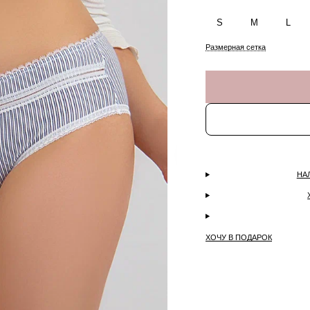
S
M
L
Размерная сетка
НА
ХОЧУ В ПОДАРОК