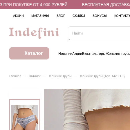
РИ ПОКУПКЕ ОТ 4 000 РУБЛЕЙ
БЕСПЛАТНАЯ ДОСТАВКА В 
АКЦИИ
МАГАЗИНЫ
БЛОГ
СКИДКИ
БОНУСЫ
КОНТАКТ
Каталог
Новинки
Акции
Бюстгальтеры
Женские трус
–
–
–
Главная
Каталог
Женские трусы
Женские трусы (Арт. 1425LUS)