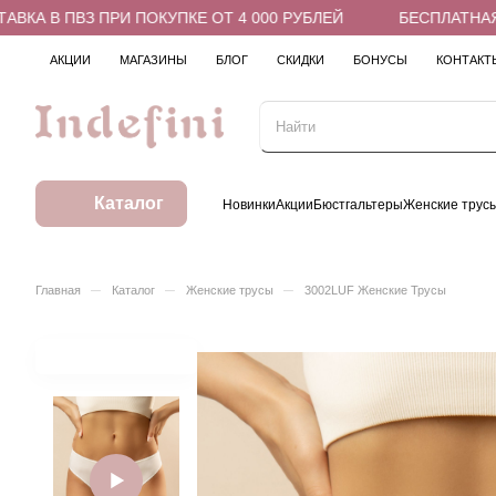
А В ПВЗ ПРИ ПОКУПКЕ ОТ 4 000 РУБЛЕЙ
БЕСПЛАТНАЯ ДО
АКЦИИ
МАГАЗИНЫ
БЛОГ
СКИДКИ
БОНУСЫ
КОНТАКТ
Каталог
Новинки
Акции
Бюстгальтеры
Женские трус
–
–
–
Главная
Каталог
Женские трусы
3002LUF Женские Трусы