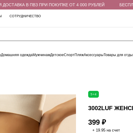
СТАВКА В ПВЗ ПРИ ПОКУПКЕ ОТ 4 000 РУБЛЕЙ
БЕСПЛАТН
Ы
СОТРУДНИЧЕСТВО
ы
Домашняя одежда
Мужчинам
Детское
Спорт
Пляж
Аксессуары
Товары для отды
5=4
3002LUF ЖЕНС
399 ₽
+ 19.95 на счет