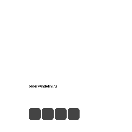
Контакты
+7 (495) 660-50-80
order@indefini.ru
г. Москва, Рязанский проспект, 3Б