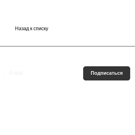
Назад к списку
Подписаться
на новости и акции
Подписаться
Интернет-магазин
Компания
Информация
Помощь