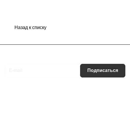
Назад к списку
Подписаться
на новости и акции
Подписаться
Интернет-магазин
Компания
Информация
Помощь