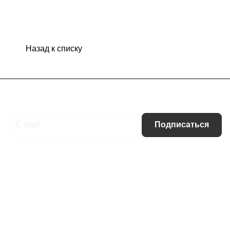
Назад к списку
Подписаться
на новости и акции
Подписаться
Интернет-магазин
Компания
Информация
Помощь