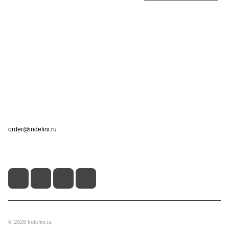
Интернет-магазин
Компания
Информация
Помощь
Контакты
+7 (495) 660-50-80
order@indefini.ru
г. Москва, Рязанский проспект, 3Б
© 2026 Indefini.ru