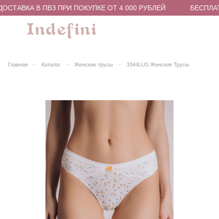
СТАВКА В ПВЗ ПРИ ПОКУПКЕ ОТ 4 000 РУБЛЕЙ
БЕСПЛАТН
–
–
–
Главная
Каталог
Женские трусы
3344LUS Женские Трусы