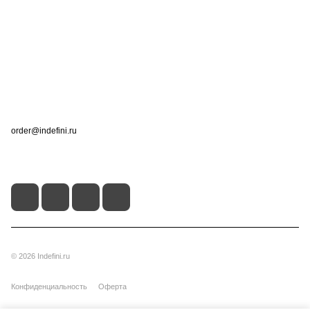
Компания
Информация
Помощь
Контакты
+7 (495) 660-50-80
order@indefini.ru
г. Москва, Рязанский проспект, 3Б
© 2026 Indefini.ru
Конфиденциальность
Оферта