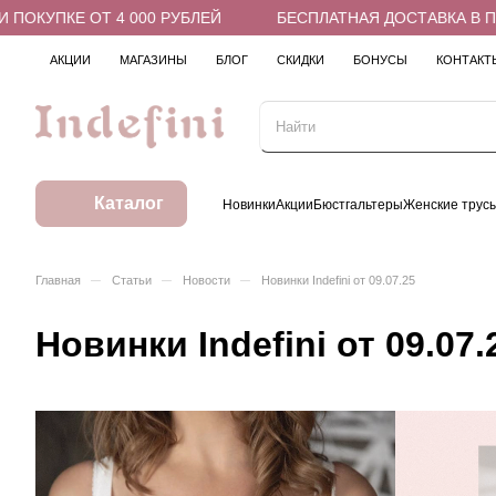
КУПКЕ ОТ 4 000 РУБЛЕЙ
БЕСПЛАТНАЯ ДОСТАВКА В ПВЗ П
АКЦИИ
МАГАЗИНЫ
БЛОГ
СКИДКИ
БОНУСЫ
КОНТАКТ
Каталог
Новинки
Акции
Бюстгальтеры
Женские трус
–
–
–
Главная
Статьи
Новости
Новинки Indefini от 09.07.25
Новинки Indefini от 09.07.