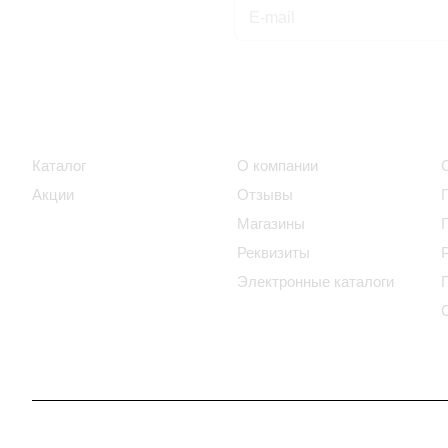
Подписаться
на новости и акции
Интернет-магазин
Компания
Каталог
О компании
Акции
Отзывы
Новинки
Магазины
Реквизиты
Электронные каталоги