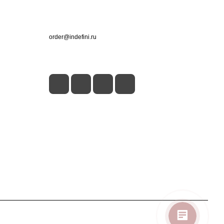
Контакты
+7 (495) 660-50-80
order@indefini.ru
г. Москва, Рязанский проспект, 3Б