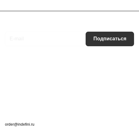
Подписаться
на новости и акции
Подписаться
Интернет-магазин
Компания
Информация
Помощь
Контакты
+7 (495) 660-50-80
order@indefini.ru
г. Москва, Рязанский проспект, 3Б