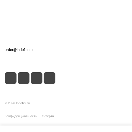
Информация
Помощь
Контакты
+7 (495) 660-50-80
order@indefini.ru
г. Москва, Рязанский проспект, 3Б
© 2026 Indefini.ru
Конфиденциальность
Оферта