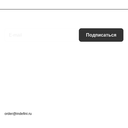
Подписаться
на новости и акции
Подписаться
Интернет-магазин
Компания
Информация
Помощь
Контакты
+7 (495) 660-50-80
order@indefini.ru
г. Москва, Рязанский проспект, 3Б