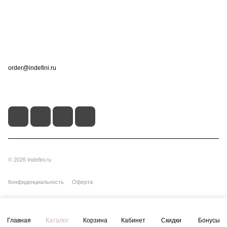
Помощь
Контакты
+7 (495) 660-50-80
order@indefini.ru
г. Москва, Рязанский проспект, 3Б
© 2026 Indefini.ru
Конфиденциальность
Оферта
Главная
Каталог
Корзина
Кабинет
Скидки
Бонусы