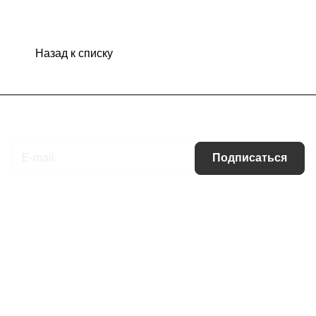
Назад к списку
Подписаться
на новости и акции
Подписаться
Интернет-магазин
Компания
Информация
Помощь
Контакты