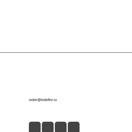
Контакты
+7 (495) 660-50-80
order@indefini.ru
г. Москва, Рязанский проспект, 3Б