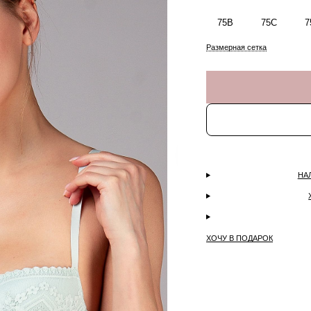
75B
75C
7
Размерная сетка
НА
ХОЧУ В ПОДАРОК