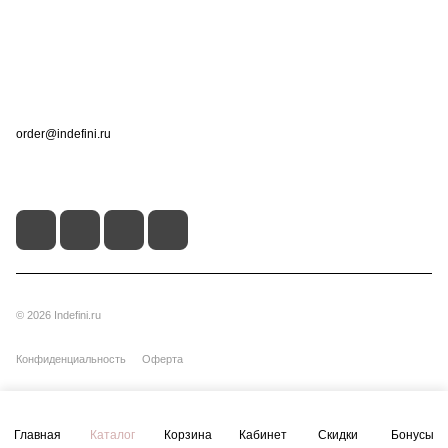
Помощь
Контакты
+7 (495) 660-50-80
order@indefini.ru
г. Москва, Рязанский проспект, 3Б
© 2026 Indefini.ru
Конфиденциальность
Оферта
Главная
Каталог
Корзина
Кабинет
Скидки
Бонусы