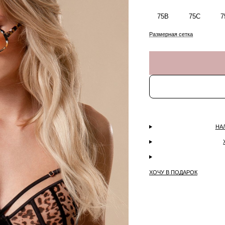
75B
75C
7
Размерная сетка
НА
ХОЧУ В ПОДАРОК