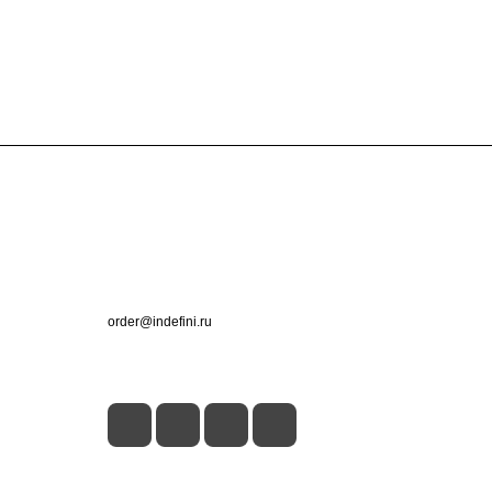
Контакты
+7 (495) 660-50-80
order@indefini.ru
г. Москва, Рязанский проспект, 3Б