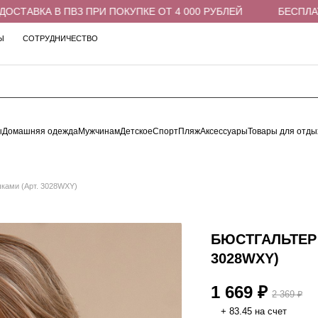
АВКА В ПВЗ ПРИ ПОКУПКЕ ОТ 4 000 РУБЛЕЙ
БЕСПЛАТНАЯ
Ы
СОТРУДНИЧЕСТВО
ы
Домашняя одежда
Мужчинам
Детское
Спорт
Пляж
Аксессуары
Товары для отды
шками (Арт. 3028WXY)
БЮСТГАЛЬТЕР
3028WXY)
1 669 ₽
2 369 ₽
+ 83.45 на счет