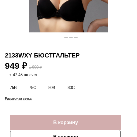
2133WXY БЮСТГАЛЬТЕР
949 ₽
1 899 ₽
+ 47.45 на счет
75B
75C
80B
80C
Размерная сетка
В корзину
В корзине