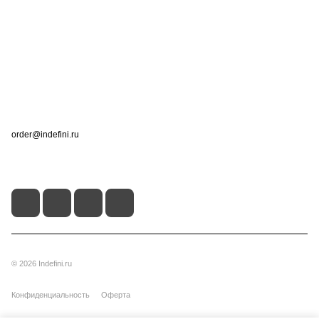
Компания
Информация
Помощь
Контакты
+7 (495) 660-50-80
order@indefini.ru
г. Москва, Рязанский проспект, 3Б
© 2026 Indefini.ru
Конфиденциальность
Оферта