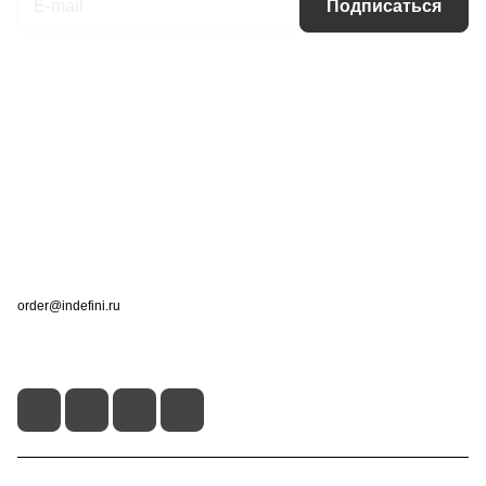
Подписаться
Интернет-магазин
Компания
Информация
Помощь
Контакты
+7 (495) 660-50-80
order@indefini.ru
г. Москва, Рязанский проспект, 3Б