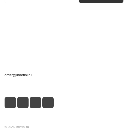
Интернет-магазин
Компания
Информация
Помощь
Контакты
+7 (495) 660-50-80
order@indefini.ru
г. Москва, Рязанский проспект, 3Б
© 2026 Indefini.ru