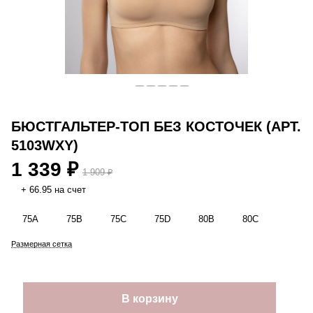
БЮСТГАЛЬТЕР-ТОП БЕЗ КОСТОЧЕК (АРТ.
5103WXY)
1 339 ₽
1 909 ₽
+ 66.95 на счет
75A
75B
75C
75D
80B
80C
Размерная сетка
В корзину