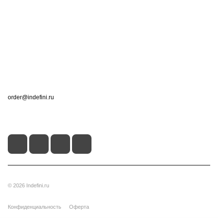
Компания
Информация
Помощь
Контакты
+7 (495) 660-50-80
order@indefini.ru
г. Москва, Рязанский проспект, 3Б
© 2026 Indefini.ru
Конфиденциальность
Оферта