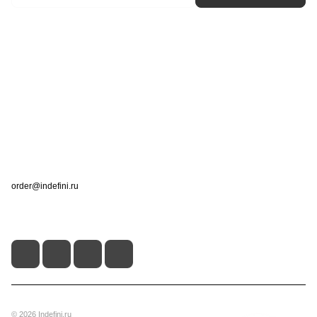
Интернет-магазин
Компания
Информация
Помощь
Контакты
+7 (495) 660-50-80
order@indefini.ru
г. Москва, Рязанский проспект, 3Б
© 2026 Indefini.ru