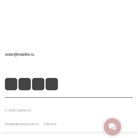
Информация
Помощь
Контакты
+7 (495) 660-50-80
order@indefini.ru
г. Москва, Рязанский проспект, 3Б
© 2026 Indefini.ru
Конфиденциальность
Оферта