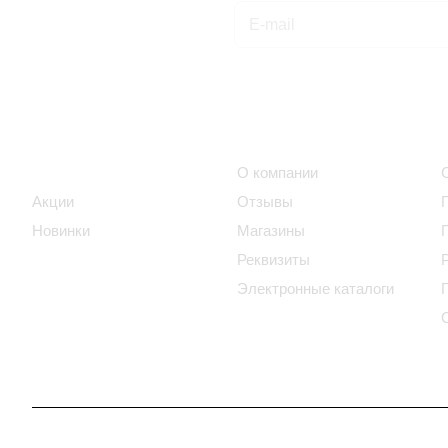
Подписаться
на новости и акции
Интернет-магазин
Компания
Каталог
О компании
Акции
Отзывы
Новинки
Магазины
Реквизиты
Электронные каталоги