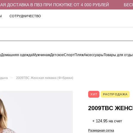
ДОСТАВКА В ПВЗ ПРИ ПОКУПКЕ ОТ 4 000 РУБЛЕЙ
БЕСПЛА
Ы
СОТРУДНИЧЕСТВО
ы
Домашняя одежда
Мужчинам
Детское
Спорт
Пляж
Аксессуары
Товары для отды
–
тдыха
2009TBC Женская пижама (Ф+Брюки)
ХИТ
РАСПРОДАЖА
2009TBC ЖЕН
+ 124.95 на счет
Размерная сетка