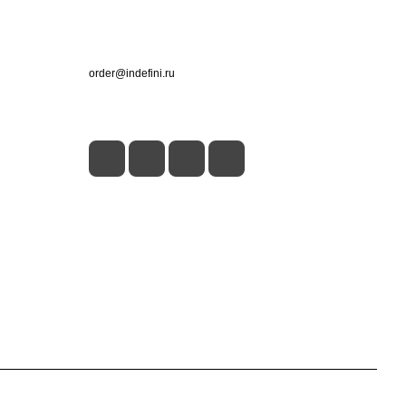
Контакты
+7 (495) 660-50-80
order@indefini.ru
г. Москва, Рязанский проспект, 3Б