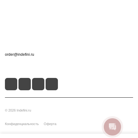
Информация
Помощь
Контакты
+7 (495) 660-50-80
order@indefini.ru
г. Москва, Рязанский проспект, 3Б
© 2026 Indefini.ru
Конфиденциальность
Оферта