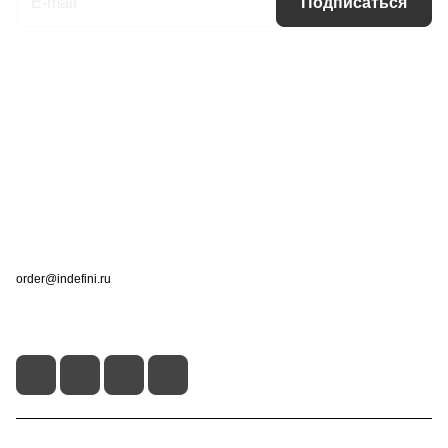
Подписаться
Интернет-магазин
Компания
Информация
Помощь
Контакты
+7 (495) 660-50-80
order@indefini.ru
г. Москва, Рязанский проспект, 3Б