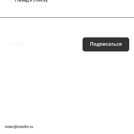
Подписаться
на новости и акции
Подписаться
Интернет-магазин
Компания
Информация
Помощь
Контакты
+7 (495) 660-50-80
order@indefini.ru