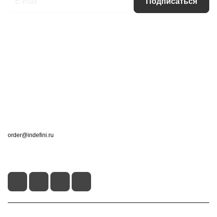
Подписаться
Интернет-магазин
Компания
Информация
Помощь
Контакты
+7 (495) 660-50-80
order@indefini.ru
г. Москва, Рязанский проспект, 3Б