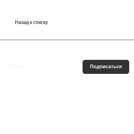
Назад к списку
Подписаться
на новости и акции
Подписаться
Интернет-магазин
Компания
Информация
Помощь
Контакты