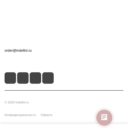
Информация
Помощь
Контакты
+7 (495) 660-50-80
order@indefini.ru
г. Москва, Рязанский проспект, 3Б
© 2026 Indefini.ru
Конфиденциальность
Оферта