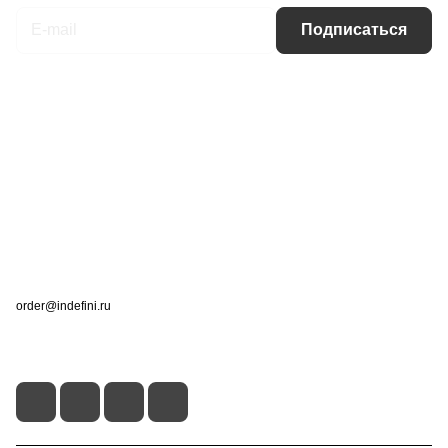
Подписаться
Интернет-магазин
Компания
Информация
Помощь
Контакты
+7 (495) 660-50-80
order@indefini.ru
г. Москва, Рязанский проспект, 3Б