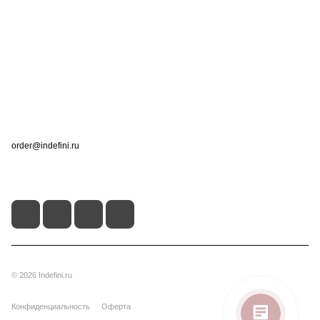
Компания
Информация
Помощь
Контакты
+7 (495) 660-50-80
order@indefini.ru
г. Москва, Рязанский проспект, 3Б
© 2026 Indefini.ru
Конфиденциальность
Оферта