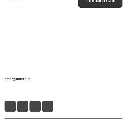
Подписаться
Интернет-магазин
Компания
Информация
Помощь
Контакты
+7 (495) 660-50-80
order@indefini.ru
г. Москва, Рязанский проспект, 3Б