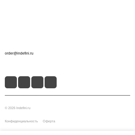
Информация
Помощь
Контакты
+7 (495) 660-50-80
order@indefini.ru
г. Москва, Рязанский проспект, 3Б
© 2026 Indefini.ru
Конфиденциальность
Оферта