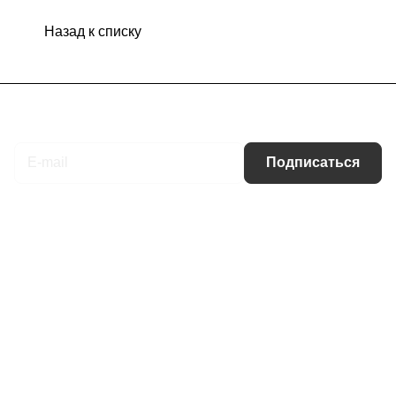
Назад к списку
Подписаться
на новости и акции
Подписаться
Интернет-магазин
Компания
Информация
Помощь
Контакты
+7 (495) 660-50-80