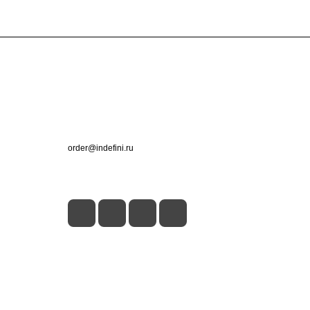
Контакты
+7 (495) 660-50-80
order@indefini.ru
г. Москва, Рязанский проспект, 3Б