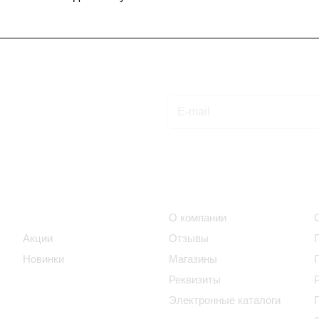
Подписаться
на новости и акции
Интернет-магазин
Компания
Каталог
О компании
Акции
Отзывы
Новинки
Магазины
Реквизиты
Электронные каталоги