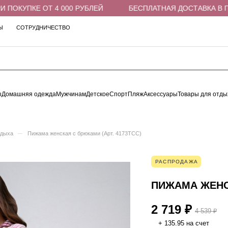
ПОКУПКЕ ОТ 4 000 РУБЛЕЙ
БЕСПЛАТНАЯ ДОСТАВКА В ПВЗ
Ы
СОТРУДНИЧЕСТВО
ы
Домашняя одежда
Мужчинам
Детское
Спорт
Пляж
Аксессуары
Товары для отды
–
тдыха
Пижама женская с брюками (Арт. 4173TCC)
РАСПРОДАЖА
ПИЖАМА ЖЕНСК
2 719 ₽
4 539 ₽
+ 135.95 на счет