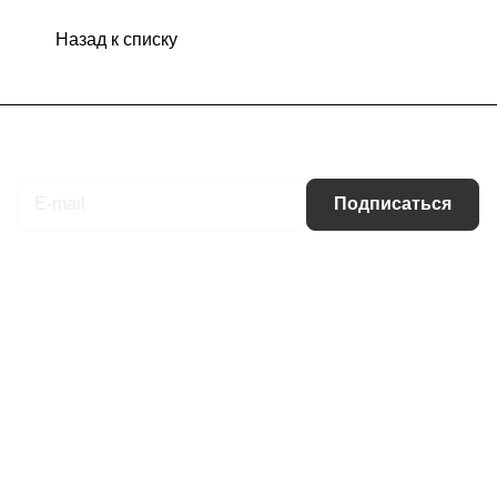
Назад к списку
Подписаться
на новости и акции
Подписаться
Интернет-магазин
Компания
Информация
Помощь
Контакты
+7 (495) 660-50-80