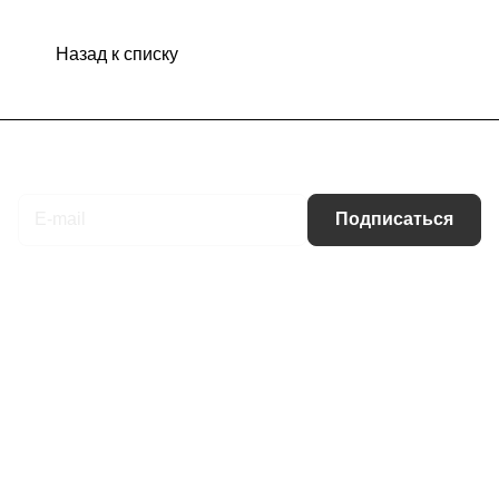
Назад к списку
Подписаться
на новости и акции
Подписаться
Интернет-магазин
Компания
Информация
Помощь
Контакты
+7 (495) 660-50-80