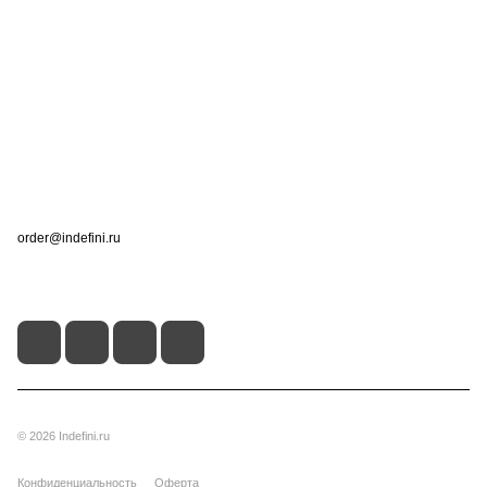
Интернет-магазин
Компания
Информация
Помощь
Контакты
+7 (495) 660-50-80
order@indefini.ru
г. Москва, Рязанский проспект, 3Б
© 2026 Indefini.ru
Конфиденциальность
Оферта