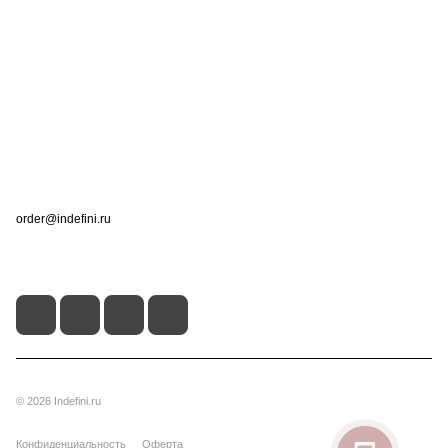
Интернет-магазин
Компания
Информация
Помощь
Контакты
+7 (495) 660-50-80
order@indefini.ru
г. Москва, Рязанский проспект, 3Б
© 2026 Indefini.ru
Конфиденциальность
Оферта