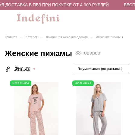
ОСТАВКА В ПВЗ ПРИ ПОКУПКЕ ОТ 4 000 РУБЛЕЙ
БЕСПЛАТ
–
–
–
Главная
Каталог
Домашняя женская одежда
Женские пижамы
Женские пижамы
88 товаров
Фильтр
По умолчанию (возрастание)
НОВИНКА
НОВИНКА