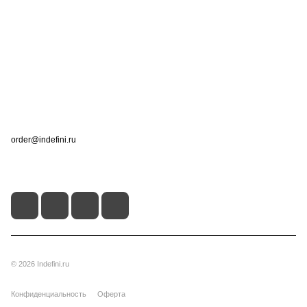
Компания
Информация
Помощь
Контакты
+7 (495) 660-50-80
order@indefini.ru
г. Москва, Рязанский проспект, 3Б
© 2026 Indefini.ru
Конфиденциальность
Оферта