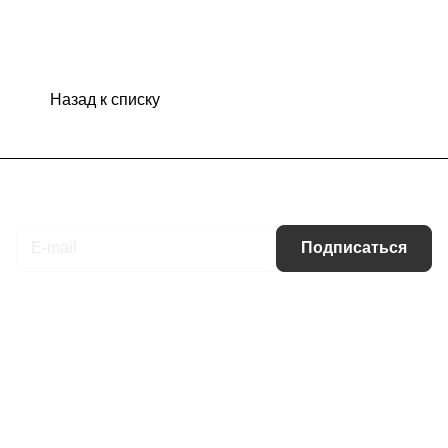
Назад к списку
Подписаться
на новости и акции
Подписаться
Интернет-магазин
Компания
Информация
Помощь