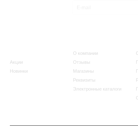
Подписаться
на новости и акции
Интернет-магазин
Компания
Каталог
О компании
Акции
Отзывы
Новинки
Магазины
Реквизиты
Электронные каталоги