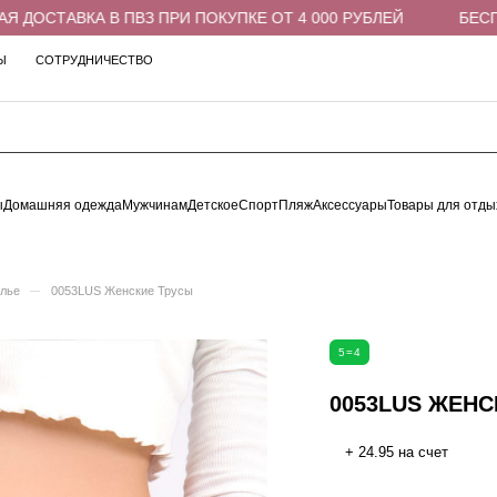
ОСТАВКА В ПВЗ ПРИ ПОКУПКЕ ОТ 4 000 РУБЛЕЙ
БЕСПЛАТ
Ы
СОТРУДНИЧЕСТВО
ы
Домашняя одежда
Мужчинам
Детское
Спорт
Пляж
Аксессуары
Товары для отды
–
елье
0053LUS Женские Трусы
5=4
0053LUS ЖЕНС
+ 24.95 на счет