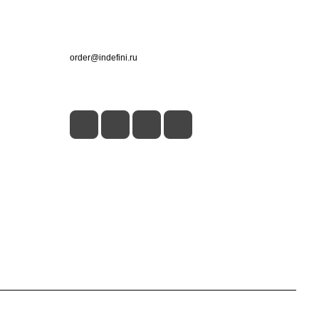
Контакты
+7 (495) 660-50-80
order@indefini.ru
г. Москва, Рязанский проспект, 3Б