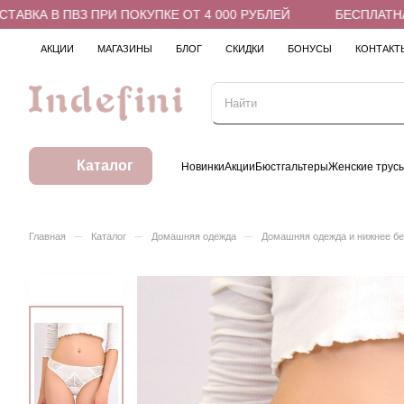
КА В ПВЗ ПРИ ПОКУПКЕ ОТ 4 000 РУБЛЕЙ
БЕСПЛАТНАЯ Д
АКЦИИ
МАГАЗИНЫ
БЛОГ
СКИДКИ
БОНУСЫ
КОНТАКТ
Каталог
Новинки
Акции
Бюстгальтеры
Женские трус
–
–
–
Главная
Каталог
Домашняя одежда
Домашняя одежда и нижнее б