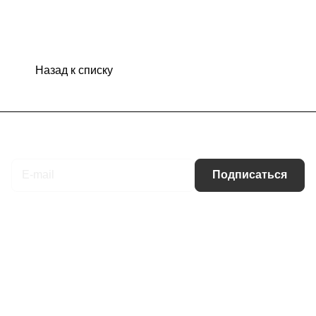
Назад к списку
Подписаться
на новости и акции
Подписаться
Интернет-магазин
Компания
Информация
Помощь