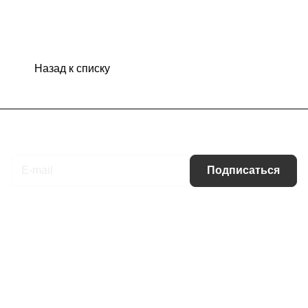
Назад к списку
Подписаться
на новости и акции
Подписаться
Интернет-магазин
Компания
Информация
Помощь