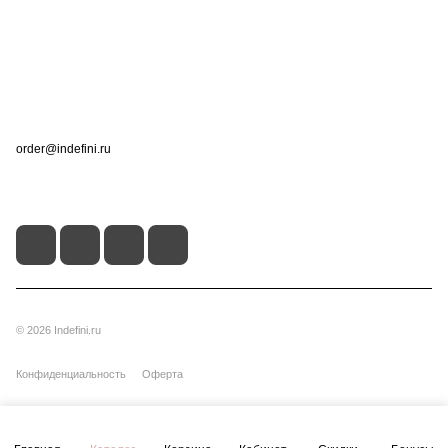
Информация
Помощь
Контакты
+7 (495) 660-50-80
order@indefini.ru
г. Москва, Рязанский проспект, 3Б
© 2026 Indefini.ru
Конфиденциальность
Оферта