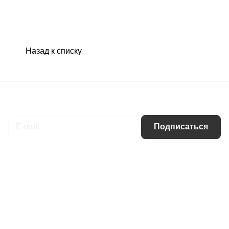
Назад к списку
Подписаться
на новости и акции
Подписаться
Интернет-магазин
Компания
Информация
Помощь