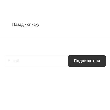
Назад к списку
Подписаться
на новости и акции
Подписаться
Интернет-магазин
Компания
Информация
Помощь